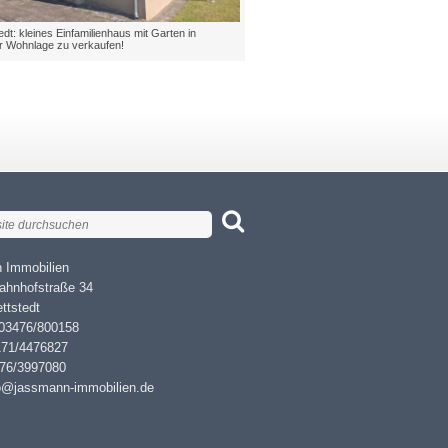
eines Einfamilienhaus mit Garten in
Benndorf: Einfamilienhaus mit Doppelgarage u
hnlage zu verkaufen!
Top Lage zu verkaufen!
 Immobilien
ahnhofstraße 34
ttstedt
 03476/800158
171/4476827
476/3997080
fo@jassmann-immobilien.de