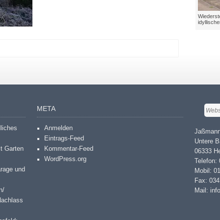
Wiederstedt: kl
idyllischer Wo
META
dliches
Anmelden
Jaßmann
Eintrags-Feed
Untere B
it Garten
Kommentar-Feed
06333 He
WordPress.org
Telefon:
arage und
Mobil: 0
Fax: 03
n/
Mail: in
Nachlass