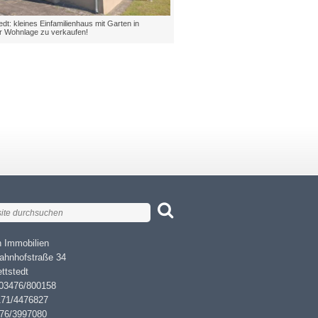
dt: kleines Einfamilienhaus mit Garten in
er Wohnlage zu verkaufen!
 Immobilien
ahnhofstraße 34
ttstedt
 03476/800158
171/4476827
476/3997080