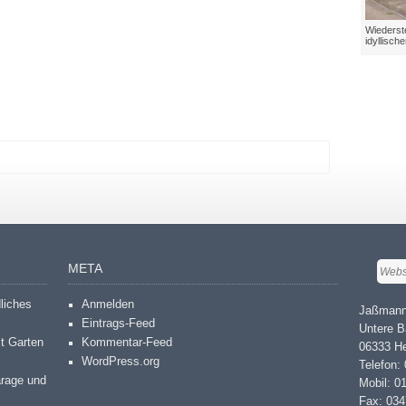
Wiederste
idyllisch
META
dliches
Anmelden
Jaßmann
Eintrags-Feed
Untere B
it Garten
Kommentar-Feed
06333 He
WordPress.org
Telefon:
arage und
Mobil: 0
Fax: 03