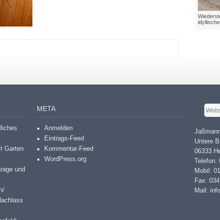
Wiederste
idyllisch
META
dliches
Anmelden
Jaßmann
Eintrags-Feed
Untere B
it Garten
Kommentar-Feed
06333 He
WordPress.org
Telefon:
arage und
Mobil: 0
Fax: 03
n/
Mail: in
Nachlass