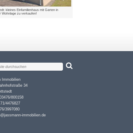
dt: kleines Einfamilienhaus mit Garten in
er Wohnlage zu verkaufen!
 Immobilien
ahnhofstraße 34
ttstedt
 03476/800158
171/4476827
476/3997080
fo@jassmann-immobilien.de