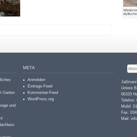
Wiederste
idyllisch
META
dliches
Anmelden
Jaßmann
Eintrags-Feed
Untere B
it Garten
Kommentar-Feed
06333 He
WordPress.org
Telefon:
arage und
Mobil: 0
Fax: 03
n/
Mail: in
Nachlass