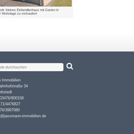
dt: kleines Einfamilienhaus mit Garten in
er Wohnlage zu verkaufen!
 Immobilien
ahnhofstraße 34
ttstedt
 03476/800158
171/4476827
476/3997080
fo@jassmann-immobilien.de