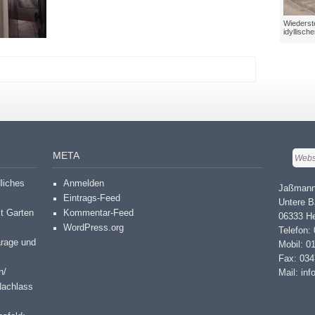
Wiederste
idyllisch
META
dliches
Anmelden
Jaßmann
Eintrags-Feed
Untere B
it Garten
Kommentar-Feed
06333 He
WordPress.org
Telefon:
arage und
Mobil: 0
Fax: 03
n/
Mail: in
Nachlass