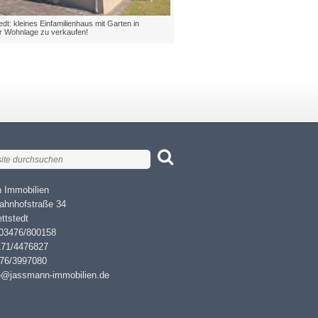
dt: kleines Einfamilienhaus mit Garten in
er Wohnlage zu verkaufen!
 Immobilien
ahnhofstraße 34
ttstedt
 03476/800158
171/4476827
476/3997080
fo@jassmann-immobilien.de