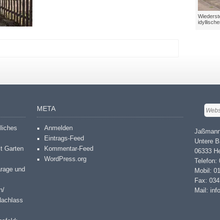
Wiederste
idyllisch
META
dliches
Anmelden
Jaßmann
Eintrags-Feed
Untere B
it Garten
Kommentar-Feed
06333 He
WordPress.org
Telefon:
arage und
Mobil: 0
Fax: 03
n/
Mail: in
Nachlass