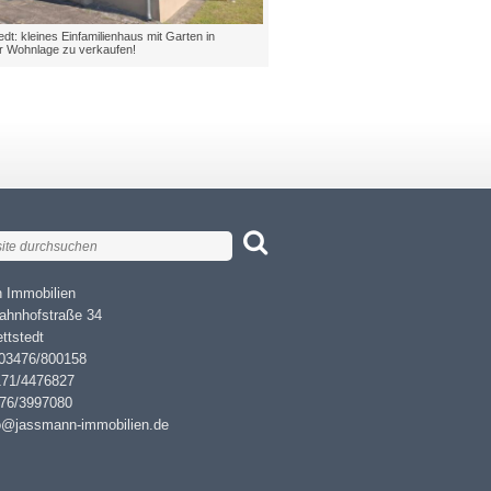
dt: kleines Einfamilienhaus mit Garten in
er Wohnlage zu verkaufen!
 Immobilien
ahnhofstraße 34
ttstedt
 03476/800158
171/4476827
476/3997080
fo@jassmann-immobilien.de