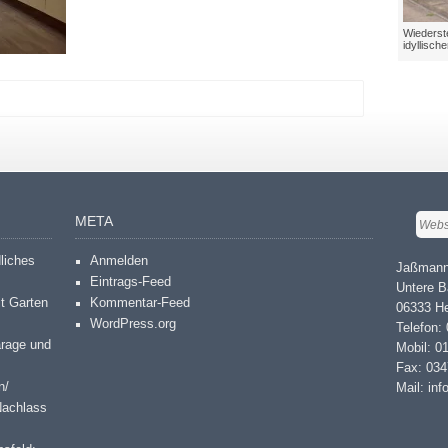
Wiederste
idyllisch
META
dliches
Anmelden
Jaßmann
Eintrags-Feed
Untere B
it Garten
Kommentar-Feed
06333 He
WordPress.org
Telefon:
arage und
Mobil: 0
Fax: 03
n/
Mail: in
Nachlass