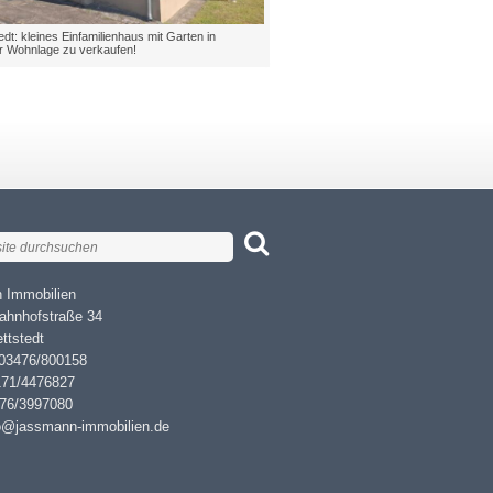
dt: kleines Einfamilienhaus mit Garten in
er Wohnlage zu verkaufen!
 Immobilien
ahnhofstraße 34
ttstedt
 03476/800158
171/4476827
476/3997080
fo@jassmann-immobilien.de